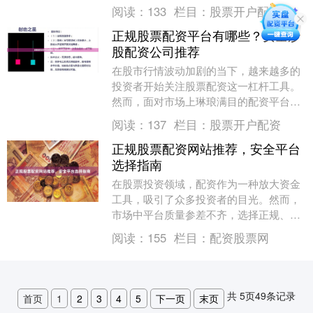
取低佣金，对投资者至关重要。本文将为
阅读：
133
栏目：
股票开户配资
您详细解析苏州股票....
正规股票配资平台有哪些？安全炒
股配资公司推荐
在股市行情波动加剧的当下，越来越多的
投资者开始关注股票配资这一杠杆工具。
然而，面对市场上琳琅满目的配资平台，
如何选择正规、安全的配资公司成为投资
阅读：
137
栏目：
股票开户配资
者最关心的问题。....
正规股票配资网站推荐，安全平台
选择指南
在股票投资领域，配资作为一种放大资金
工具，吸引了众多投资者的目光。然而，
市场中平台质量参差不齐，选择正规、安
全的配资网站至关重要。本文将为您提供
阅读：
155
栏目：
配资股票网
一份详尽的安全平....
共
5
页
49
条记录
首页
1
2
3
4
5
下一页
末页